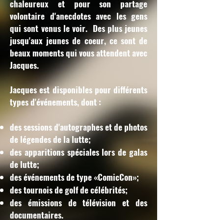
chaleureux et pour son partage
volontaire d'anecdotes avec les gens
qui sont venus le voir. Des plus jeunes
jusqu'aux jeunes de coeur, ce sont de
beaux moments qui vous attendent avec
Jacques.
Jacques est disponibles pour différents
types d'événements, dont :
des sessions d'autographes et de photos
de légendes de la lutte;
des apparitions spéciales lors de galas
de lutte;
des événements de type «ComicCon»;
des tournois de golf de célébrités;
des émissions de télévision et des
documentaires.