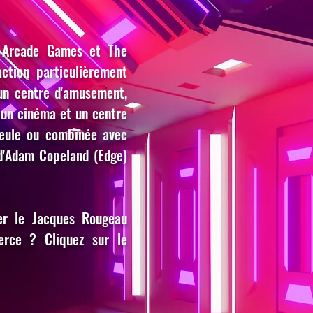
 Arcade Games et The
action particulièrement
 un centre d'amusement,
, un cinéma et un centre
 seule ou combinée avec
 d'Adam Copeland (Edge)
rer le Jacques Rougeau
rce ? Cliquez sur le