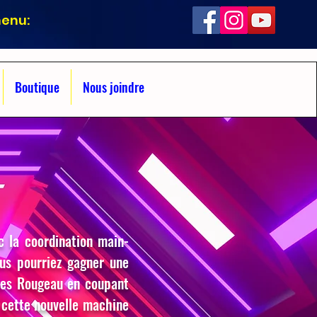
menu:
Boutique
Nous joindre
 la coordination main-
ous pourriez gagner une
ues Rougeau en coupant
 cette nouvelle machine