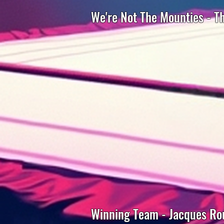
We're Not The Mounties - T
Winning Team - Jacques Rou