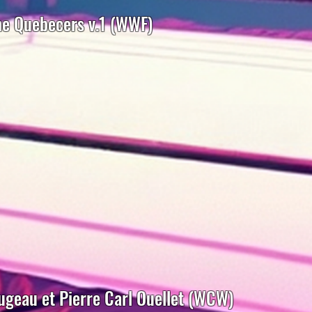
he Quebecers v.1 (WWF)
geau et Pierre Carl Ouellet (WCW)