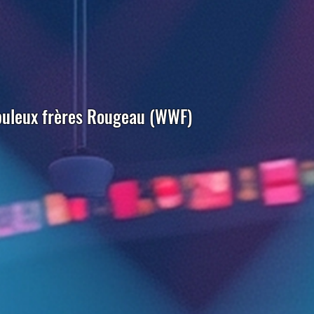
buleux frères Rougeau (WWF)